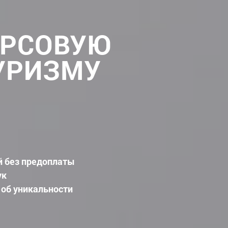
УРСОВУЮ
ТУРИЗМУ
й без предоплаты
ук
 об уникальности