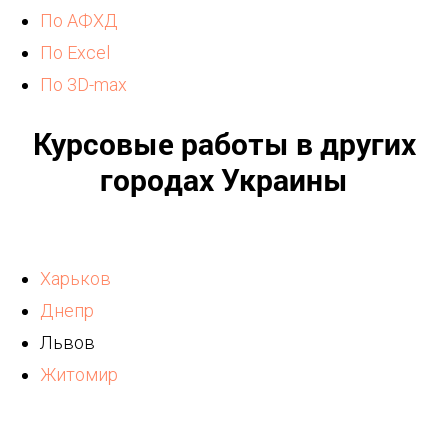
По АФХД
По Excel
По 3D-max
Курсовые работы в других
городах Украины
Харьков
Днепр
Львов
Житомир