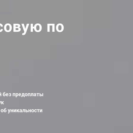
совую по
й без предоплаты
ук
 об уникальности