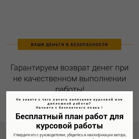
ВАШИ ДЕНЬГИ В БЕЗОПАСНОСТИ
Гарантируем возврат денег при
не качественном выполнении
работы!
Не знаете с чего начать написание курсовой или
дипломной работы?
Начните с бесплатного плана !
Бесплатный план работ для
курсовой работы
Утвердите его с руководителем, убедитесь в квалификации автора,