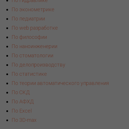
По гидравлике
По эконометрике
По педиатрии
По web разработке
По философии
По наноинженерии
По стоматологии
По делопроизводству
По статистике
По теории автоматического управления
По СКД
По АФХД
По Excel
По 3D-max