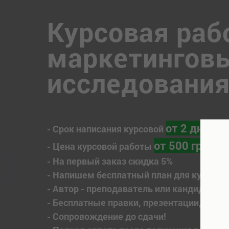
Курсовая раб
маркетингов
исследовани
от 2 дней
- Срок написания курсовой
от 500 грн
- Цена курсовой работы
- На первый заказ скидка 5%
- Напишем бесплатный план для курсово
- Автор - преподаватель или кандидат на
- Бесплатные правки, презентации, отчет
- Сопровождение до сдачи!