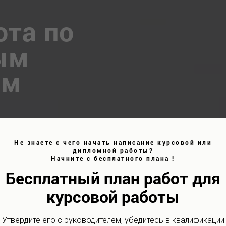
ота по
ым
ям
Не знаете с чего начать написание курсовой или
дипломной работы?
Начните с бесплатного плана !
й без предоплаты
Бесплатный план работ для
ук
курсовой работы
 об уникальности
Утвердите его с руководителем, убедитесь в квалификации