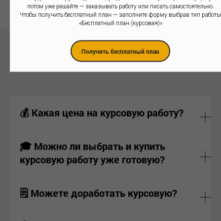
потом уже решайте — заказывать работу или писать самостоятельно.
Чтобы получить бесплатный план — заполните форму выбрав тип работы
«Бесплатный план (курсовая)»
Часто задаваемые вопросы
Получить бесплатный план
💰 Какая цена на курсовую работу?
🎓 Можно ли выбрать и купить
курсовую работу уже готовую?
🗒 Можете доработать курсовую?