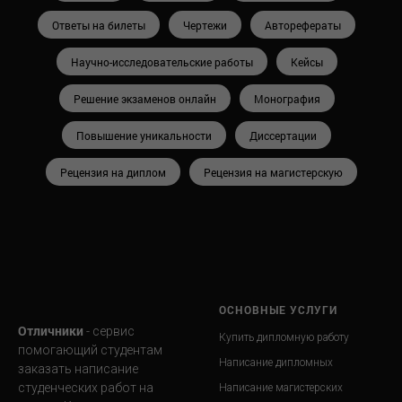
Ответы на билеты
Чертежи
Авторефераты
Научно-исследовательские работы
Кейсы
Решение экзаменов онлайн
Монография
Повышение уникальности
Диссертации
Рецензия на диплом
Рецензия на магистерскую
ОСНОВНЫЕ УСЛУГИ
Отличники
- сервис
Купить дипломную работу
помогающий студентам
Написание дипломных
заказать написание
студенческих работ на
Написание магистерских