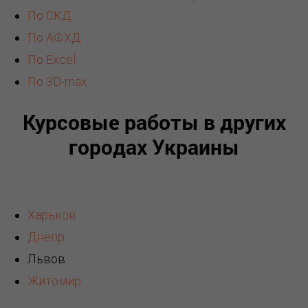
По СКД
По АФХД
По Excel
По 3D-max
Курсовые работы в других
городах Украины
Харьков
Днепр
Львов
Житомир